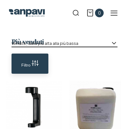
0
Più venduti
Vendite, dalla più alta alla più bassa
Filtro