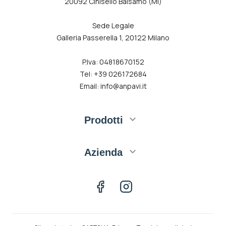
20092 Cinisello Balsamo (MI)
Sede Legale
Galleria Passerella 1, 20122 Milano
P.Iva: 04818670152
Tel: +39 026172684
Email: info@anpavi.it

Prodotti

Azienda
Facebook
Instagram