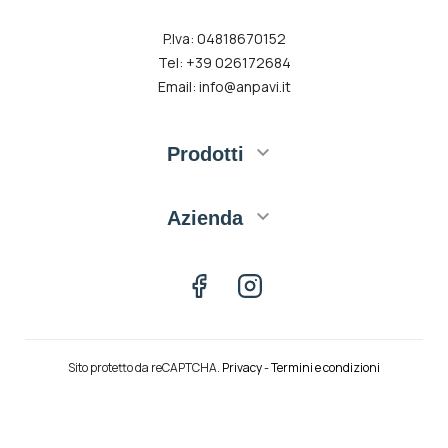
P.Iva: 04818670152
Tel: +39 026172684
Email: info@anpavi.it

Prodotti

Azienda
Facebook
Instagram
Sito protetto da reCAPTCHA.
Privacy
-
Termini e condizioni