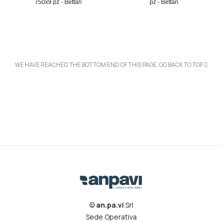
750x9 pz - Bettari
pz - Bettari
WE HAVE REACHED THE BOTTOM END OF THIS PAGE.
GO BACK TO TOP
©
an.pa.vi
Srl
Sede Operativa