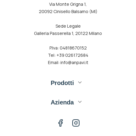
Via Monte Grigna 1,
20092 Cinisello Balsamo (MI)
Sede Legale
Galleria Passerella 1, 20122 Milano
P.Iva: 04818670152
Tel: +39 026172684
Email: info@anpavi.it

Prodotti

Azienda
Facebook
Instagram