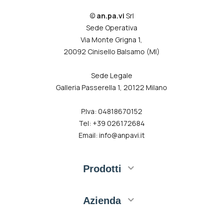
©
an.pa.vi
Srl
Sede Operativa
Via Monte Grigna 1,
20092 Cinisello Balsamo (MI)
Sede Legale
Galleria Passerella 1, 20122 Milano
P.Iva: 04818670152
Tel: +39 026172684
Email: info@anpavi.it

Prodotti

Azienda