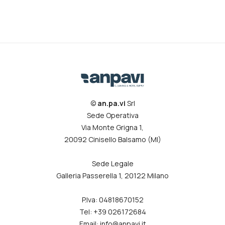
©
an.pa.vi
Srl
Sede Operativa
Via Monte Grigna 1,
20092 Cinisello Balsamo (MI)
Sede Legale
Galleria Passerella 1, 20122 Milano
P.Iva: 04818670152
Tel: +39 026172684
Email: info@anpavi.it