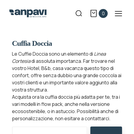
×
×
×
×
Aggiungi alla lista dei desideri
Crea lista dei desideri
((modalTitle))
Accedi
0
((confirmMessage))
Devi avere effettuato l'accesso per salvare dei prodotti
Crea nuova lista
add_circle_outline
Nome lista dei desideri
nella tua lista dei desideri.
Cuffia Doccia
((cancelText))
((modalDeleteText))
Le Cuffie Doccia sono un elemento di
Linea
Annulla
Accedi
Cortesia
di assoluta importanza. Far trovare nel
vostro Hotel, B&b, casa vacanza questo tipo di
Annulla
Crea lista dei desideri
confort, offre senza dubbio una grande coccola ai
vostri clienti e un importante valore aggiunto alla
vostra struttura.
Acquista ora la cuffia doccia più adatta per te, tra i
vari modelli in flow pack, anche nella versione
ecosostenibile, o in astuccio. Possibilità anche di
personalizzazione, non esitare a contattarci.